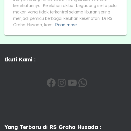
kesehatannya. Kelelahan akibat begadang serta pola
makan yang tidak terkontrol selama liburan sering
menjadi pemicu berbagai keluhan kesehatan. Di RS
Graha Husada, kami
Read more
Ikuti Kami :
HTTPS://WWW.FACEBOOK.COM/SHARE/1A6QSXIHTV/
INSTAGRAM
YOUTUBE
WHATSAPP
Yang Terbaru di RS Graha Husada :