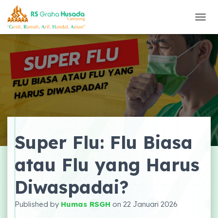
T
O
G
G
L
E
N
A
V
I
G
A
Super Flu: Flu Biasa
S
I
atau Flu yang Harus
Diwaspadai?
Published by
Humas RSGH
on
22 Januari 2026