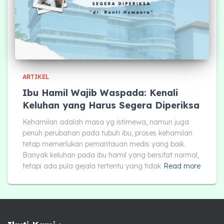
ARTIKEL
Ibu Hamil Wajib Waspada: Kenali
Keluhan yang Harus Segera Diperiksa
Kehamilan adalah masa yg istimewa, namun juga
penuh perubahan pada tubuh ibu, proses kehamilan
tetap memerlukan pemantauan medis yang baik.
Banyak keluhan pada ibu hamil yang bersifat normal,
tetapi ada pula gejala tertentu yang tidak
Read more