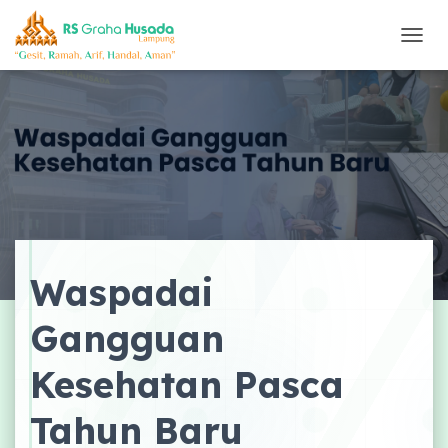
T
O
G
G
L
E
N
A
V
I
G
A
Waspadai
S
I
Gangguan
Kesehatan Pasca
Tahun Baru