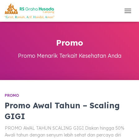
TOGG
NAVI
Promo
Promo Menarik Terkait Kesehatan Anda
PROMO
Promo Awal Tahun – Scaling
GIGI
PROMO AWAL TAHUN SCALING GIGI Diskon hingga 50%
Awali tahun dengan senyum lebih sehat dan percaya diri