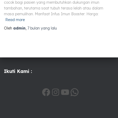
cocok bagi pasien yang membutuhkan dukungan imun
tambahan, terutama saat tubuh terasa lelah atau dalam
masa pemulihan. Manfaat Infus Imun Booster: Harga:
Read more
Oleh
admin
,
7 bulan
yang lalu
Ikuti Kami :