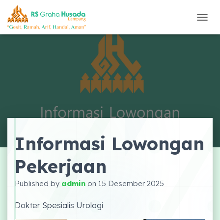
T
O
G
G
L
E
N
A
V
I
G
A
Informasi Lowongan
S
I
Pekerjaan
Published by
admin
on
15 Desember 2025
Dokter Spesialis Urologi