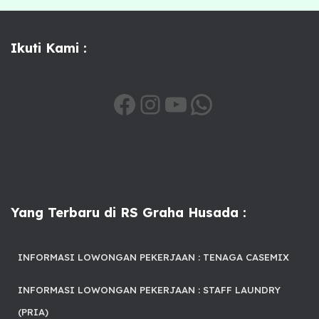
Ikuti Kami :
HTTPS://WWW.FACEBOOK.COM/SHARE/1A6QSXIHTV/
INSTAGRAM
YOUTUBE
WHATSAPP
Yang Terbaru di RS Graha Husada :
INFORMASI LOWONGAN PEKERJAAN : TENAGA CASEMIX
INFORMASI LOWONGAN PEKERJAAN : STAFF LAUNDRY
(PRIA)